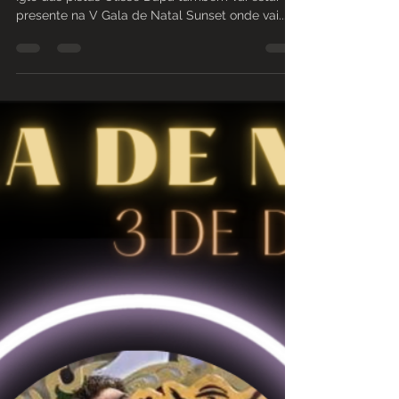
Sunset - DJ
✨ 🆅 🅶🅰🅻🅰 🅳🅴 🅽🅰🆃🅰🅻 ✨ DJ🪩 O Capitão
Iglo das pistas Ulisse Dapa também vai estar
presente na V Gala de Natal Sunset onde vai...