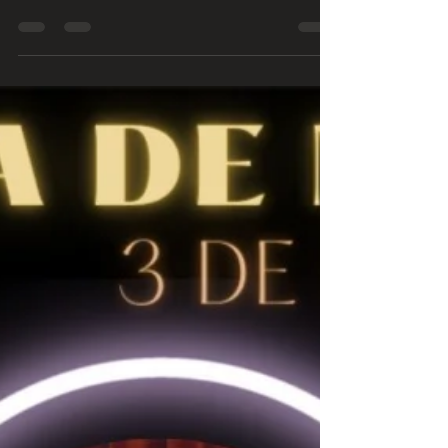
Sunset -
Ilusionista
✨ 🆅 🅶🅰🅻🅰 🅳🅴 🅽🅰🆃🅰🅻 ✨ ILUSIONISTA🪄
Rui Cruz também vai estar presente na V Gala
de Natal Sunset! Um espetáculo cheio de...