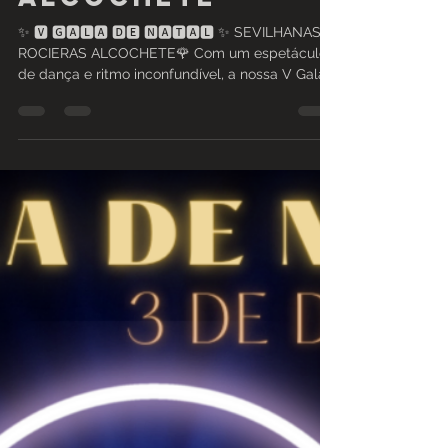
Rocieiras
Alcochete
✨ 🆅 🅶🅰🅻🅰 🅳🅴 🅽🅰🆃🅰🅻 ✨ SEVILHANAS
ROCIERAS ALCOCHETE🌹 Com um espetáculo
de dança e ritmo inconfundível, a nossa V Gala
de Natal...