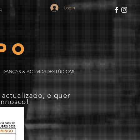
Login
e
po
DANÇAS & ACTIVIDADES LÚDICAS
e
actualizado, e quer
onnosco
!