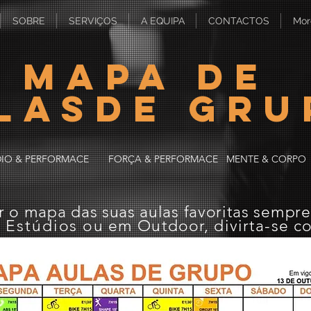
SOBRE
SERVIÇOS
A EQUIPA
CONTACTOS
Mor
Mapa de
LASde gru
IO & PERFORMACE
FORÇA & PERFORMACE
MENTE & CORPO
r o mapa das suas aulas favoritas sempr
m
Estúdios
ou em Outdoor, divirta-se c