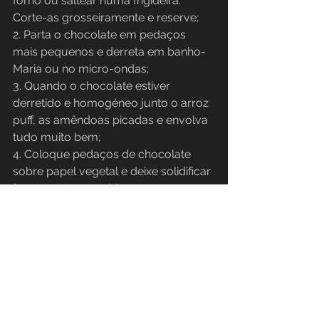
forno ou saltear numa frigideira. 
Corte-as grosseiramente e reserve;
2. Parta o chocolate em pedaços 
mais pequenos e derreta em banho-
Maria ou no micro-ondas;
3. Quando o chocolate estiver 
derretido e homogéneo junto o arroz 
puff, as amêndoas picadas e envolva 
tudo muito bem;
4. Coloque pedaços de chocolate 
sobre papel vegetal e deixe solidificar 
à temperatura ambiente.
FELIZ NATAL
NUTRICIONISTA
Marta Sofia Ferreira (4137 N)