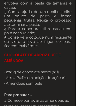
envolva com a pasta de tâmaras e 
cacau;
3 Com a ajuda de uma colher retire 
um pouco de pasta e forma 
pequenas trufas. Repita o processo 
até terminar a pasta;
4 Para a cobertura utilize cacau em 
pó e coco ralado;
5 Conserve e coloque num recipiente 
de vidro e leve ao frigorífico para 
ficarem mais firmes.
CHOCOLATE DE ARROZ PUFF E 
AMÊNDOA
· 200 g de chocolate negro 70%
· Arroz Puff (sem adição de açúcar)
· Amêndoas sem pele 
Para preparar … 
1. Comece por levar as amêndoas ao 