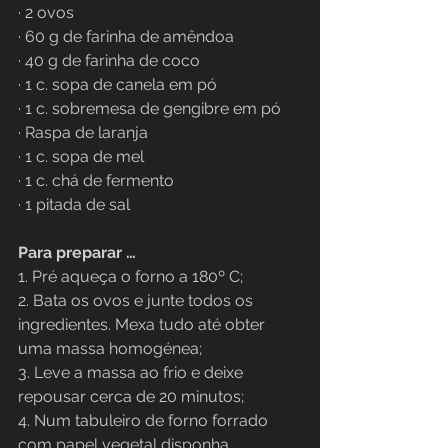
· 2 ovos
· 60 g de farinha de amêndoa 
· 40 g de farinha de coco 
· 1 c. sopa de canela em pó
· 1 c. sobremesa de gengibre em pó
· Raspa de laranja
· 1 c. sopa de mel
· 1 c. chá de fermento
· 1 pitada de sal 
Para preparar …
1. Pré aqueça o forno a 180º C;
2. Bata os ovos e junte todos os 
ingredientes. Mexa tudo até obter 
uma massa homogénea;
3. Leve a massa ao frio e deixe 
repousar cerca de 20 minutos;
4. Num tabuleiro de forno forrado 
com papel vegetal disponha 