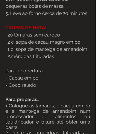
pequenas bolas de massa
5. Leve ao forno cerca de 20 minutos.
TRUFAS DE NATAL 
· 20 tâmaras sem caroço
· 2 c. sopa de cacau magro em pó
· 1 c. sopa de manteiga de amendoim 
· Amêndoas trituradas
Para a cobertura:
- Cacau em pó
- Coco ralado
Para preparar…
1 Coloque as tâmaras, o cacau em pó 
e a manteiga de amendoim num 
processador de alimentos ou 
liquidificador e triture até obter uma 
pasta;
2 Junte as amêndoas trituradas e 