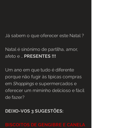
Já sabem o que oferecer este Natal ? 
Natal é sinónimo de partilha, amor, 
afeto e … 
PRESENTES !!!
Um ano em que tudo é diferente 
porque não fugir às típicas compras 
em 
Shoppings
 e supermercados e 
oferecer um miminho delicioso e fácil 
de fazer? 
DEIXO-VOS 3 SUGESTÕES:
BISCOITOS DE GENGIBRE E CANELA