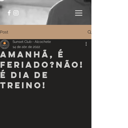
Post
Sunset Club - Alcochete
14 de abr. de 2022
Amanhã, é
feriado?Não!
É dia de
Treino!